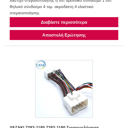
λάστιχο στεγανοποίησης ή σετ αρσενικό σύνδεσμο 1 σετ
θηλυκό σύνδεσμο 4 τεμ. ακροδέκτη 4 ελαστικό
στεγανοποίησης
Διαβάστε περισσότερα
Αποστολή Ερώτησης
YAZAKI 7283-1180 7282-1180 Συναρμολόγηση