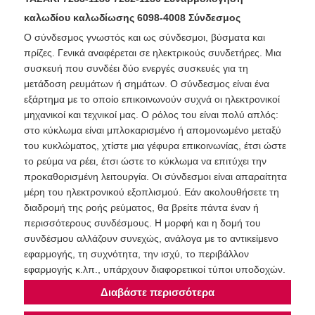
καλωδίου καλωδίωσης 6098-4008 Σύνδεσμος
Ο σύνδεσμος γνωστός και ως σύνδεσμοι, βύσματα και
πρίζες. Γενικά αναφέρεται σε ηλεκτρικούς συνδετήρες. Μια
συσκευή που συνδέει δύο ενεργές συσκευές για τη
μετάδοση ρευμάτων ή σημάτων. Ο σύνδεσμος είναι ένα
εξάρτημα με το οποίο επικοινωνούν συχνά οι ηλεκτρονικοί
μηχανικοί και τεχνικοί μας. Ο ρόλος του είναι πολύ απλός:
στο κύκλωμα είναι μπλοκαρισμένο ή απομονωμένο μεταξύ
του κυκλώματος, χτίστε μια γέφυρα επικοινωνίας, έτσι ώστε
το ρεύμα να ρέει, έτσι ώστε το κύκλωμα να επιτύχει την
προκαθορισμένη λειτουργία. Οι σύνδεσμοι είναι απαραίτητα
μέρη του ηλεκτρονικού εξοπλισμού. Εάν ακολουθήσετε τη
διαδρομή της ροής ρεύματος, θα βρείτε πάντα έναν ή
περισσότερους συνδέσμους. Η μορφή και η δομή του
συνδέσμου αλλάζουν συνεχώς, ανάλογα με το αντικείμενο
εφαρμογής, τη συχνότητα, την ισχύ, το περιβάλλον
εφαρμογής κ.λπ., υπάρχουν διαφορετικοί τύποι υποδοχών.
Διαβάστε περισσότερα