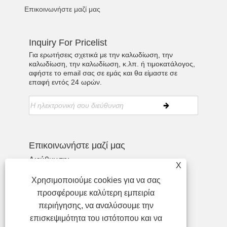
Επικοινωνήστε μαζί μας
Inquiry For Pricelist
Για ερωτήσεις σχετικά με την καλωδίωση, την
καλωδίωση, την καλωδίωση, κ.λπ. ή τιμοκατάλογος,
αφήστε το email σας σε εμάς και θα είμαστε σε
επαφή εντός 24 ωρών.
Επικοινωνήστε μαζί μας
Διεύθυνση:
X
Τηλ:
+86-755-27990932
Χρησιμοποιούμε cookies για να σας
Τηλέφωνο:
+86-13713718026
προσφέρουμε καλύτερη εμπειρία
ΗΛΕΚΤΡΟΝΙΚΗ ΔΙΕΥΘΥΝΣΗ:
περιήγησης, να αναλύσουμε την
wzl@szydr.com
επισκεψιμότητα του ιστότοπου και να