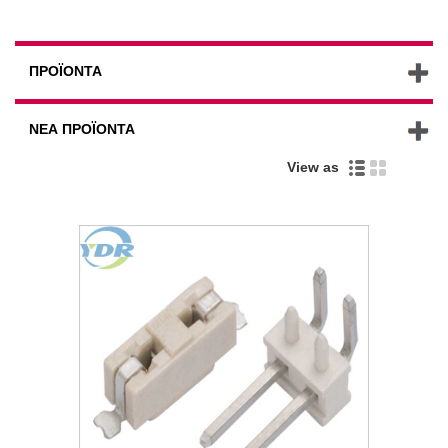
ΠΡΟΪΌΝΤΑ
ΝΈΑ ΠΡΟΪΌΝΤΑ
View as