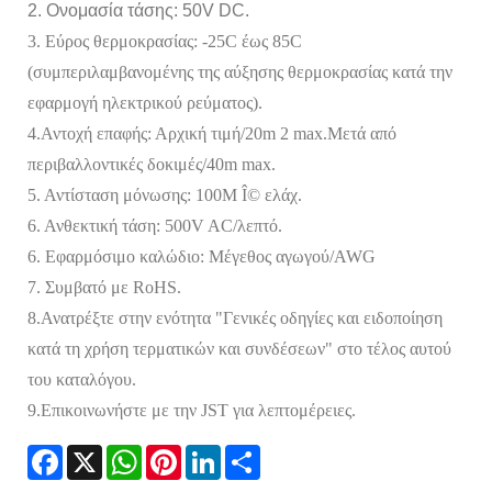
2. Ονομασία τάσης: 50V DC.
3. Εύρος θερμοκρασίας: -25C έως 85C
(συμπεριλαμβανομένης της αύξησης θερμοκρασίας κατά την
εφαρμογή ηλεκτρικού ρεύματος).
4.Αντοχή επαφής: Αρχική τιμή/20m 2 max.Μετά από
περιβαλλοντικές δοκιμές/40m max.
5. Αντίσταση μόνωσης: 100M Î© ελάχ.
6. Ανθεκτική τάση: 500V AC/λεπτό.
6. Εφαρμόσιμο καλώδιο: Μέγεθος αγωγού/AWG
7. Συμβατό με RoHS.
8.Ανατρέξτε στην ενότητα "Γενικές οδηγίες και ειδοποίηση
κατά τη χρήση τερματικών και συνδέσεων" στο τέλος αυτού
του καταλόγου.
9.Επικοινωνήστε με την JST για λεπτομέρειες.
Facebook
X
WhatsApp
Pinterest
LinkedIn
Share