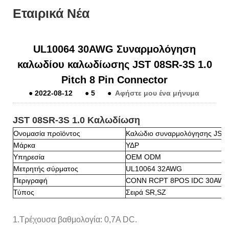
Εταιρικά Νέα
UL10064 30AWG Συναρμολόγηση
καλωδίου καλωδίωσης JST 08SR-3S 1.0
Pitch 8 Pin Connector
●
2022-08-12
●
5
●
Αφήστε μου ένα μήνυμα
JST 08SR-3S 1.0 Καλωδίωση
Ονομασία προϊόντος
Καλώδιο συναρμολόγησης JST 1
Μάρκα
ΥΔΡ
Υπηρεσία
OEM ODM
Μετρητής σύρματος
UL10064 32AWG
Περιγραφή
CONN RCPT 8POS IDC 30AWG
Τύπος
Σειρά SR,SZ
1.
Τρέχουσα βαθμολογία: 0,7A DC.