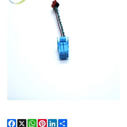
Facebook
X
WhatsApp
Pinterest
LinkedIn
Share