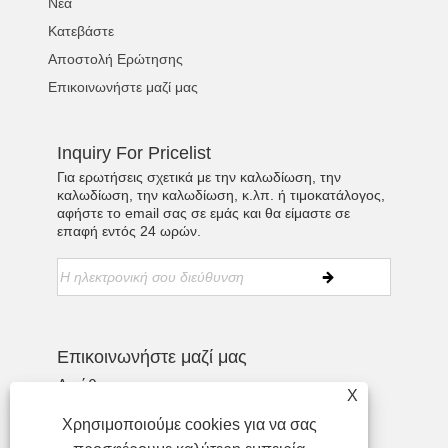
Νέα
Κατεβάστε
Αποστολή Ερώτησης
Επικοινωνήστε μαζί μας
Inquiry For Pricelist
Για ερωτήσεις σχετικά με την καλωδίωση, την
καλωδίωση, την καλωδίωση, κ.λπ. ή τιμοκατάλογος,
αφήστε το email σας σε εμάς και θα είμαστε σε
επαφή εντός 24 ωρών.
Επικοινωνήστε μαζί μας
Διεύθυνση:
X
Τηλ:
+86-755-27990932
Χρησιμοποιούμε cookies για να σας
Τηλέφωνο:
+86-13713718026