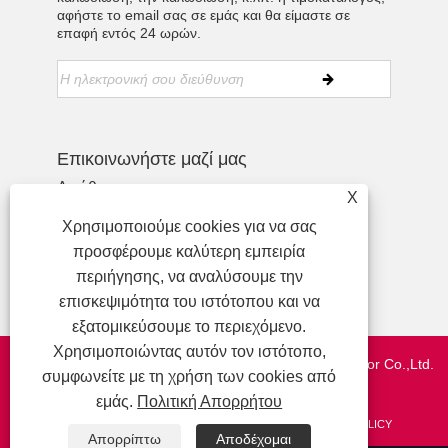
αφήστε το email σας σε εμάς και θα είμαστε σε
επαφή εντός 24 ωρών.
Επικοινωνήστε μαζί μας
Διεύθυνση:
X
Τηλ:
+86-755-27990932
Χρησιμοποιούμε cookies για να σας
Τηλέφωνο:
+86-13713718026
προσφέρουμε καλύτερη εμπειρία
ΗΛΕΚΤΡΟΝΙΚΗ ΔΙΕΥΘΥΝΣΗ:
περιήγησης, να αναλύσουμε την
wzl@szydr.com
επισκεψιμότητα του ιστότοπου και να
εξατομικεύσουμε το περιεχόμενο.
Χρησιμοποιώντας αυτόν τον ιστότοπο,
Πνευματικά δικαιώματα © 2021 Shenzhen YDR Connector Co.,Ltd.
συμφωνείτε με τη χρήση των cookies από
http://www.szydr.com/
εμάς.
Πολιτική Απορρήτου
ΣΥΝΔΈΣΕΙΣ
SITEMAP
RSS
XML
PRIVACY POLICY
Απορρίπτω
Αποδέχομαι