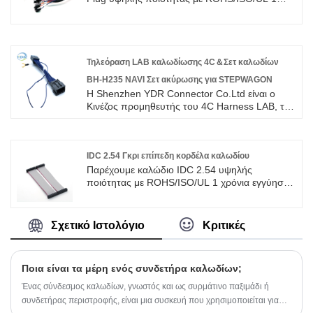
μακροπρόθεσμος συνεργάτης σας στην Κίνα.
χρόνια εγγύηση. αφιερωθήκαμε στην
καλωδίωση και την κατασκευή συνδετήρων
πάνω από 10 χρόνια, καλύπτοντας το
μεγαλύτερο μέρος της αγοράς της Ασίας, της
Ευρώπης και της Αμερικής. Περιμένουμε να
Τηλεόραση LAB καλωδίωσης 4C＆Σετ καλωδίων
γίνουμε ο μακροπρόθεσμος συνεργάτης σας
BH-H235 NAVI Σετ ακύρωσης για STEPWAGON
στην Κίνα.
Η Shenzhen YDR Connector Co.Ltd είναι ο
Κινέζος προμηθευτής του 4C Harness LAB, το
οποίο χρησιμοποιείται για ZR-V, NBOX,
ODYSSEY, μπορείτε επίσης να παρακολουθείτε
τηλεόραση και DVD κατά την οδήγηση,
επισυνάπτεται η οδηγία, Η απλή εγκατάσταση
IDC 2.54 Γκρι επίπεδη κορδέλα καλωδίου
επιτρέπει την εισαγωγή της πλεξούδας
Παρέχουμε καλώδιο IDC 2.54 υψηλής
καλωδίωσης, το διακόπτη τιμονιού για
ποιότητας με ROHS/ISO/UL 1 χρόνια εγγύηση.
εκκίνηση, η οθόνη του οργάνου είναι άνετη και
αφιερωθήκαμε στην καλωδίωση και την
η οθόνη του οργάνου είναι κανονική πλοήγηση
κατασκευή συνδετήρων πάνω από 10 χρόνια,
και η λειτουργία
καλύπτοντας το μεγαλύτερο μέρος της αγοράς
Σχετικό Ιστολόγιο
Κριτικές
της Ασίας, της Ευρώπης και της Αμερικής.
Περιμένουμε να γίνουμε ο μακροπρόθεσμος
συνεργάτης σας στην Κίνα.
Ποια είναι τα μέρη ενός συνδετήρα καλωδίων;
Ένας σύνδεσμος καλωδίων, γνωστός και ως συρμάτινο παξιμάδι ή
συνδετήρας περιστροφής, είναι μια συσκευή που χρησιμοποιείται για