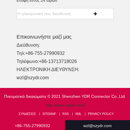
επαφή εντός 24 ωρών.
Επικοινωνήστε μαζί μας
Διεύθυνση:
Τηλ:
+86-755-27990932
Τηλέφωνο:
+86-13713718026
ΗΛΕΚΤΡΟΝΙΚΗ ΔΙΕΥΘΥΝΣΗ:
wzl@szydr.com
Πνευματικά δικαιώματα © 2021 Shenzhen YDR Connector Co.,Ltd.
http://www.szydr.com/
ΣΥΝΔΈΣΕΙΣ
SITEMAP
RSS
XML
PRIVACY POLICY
+86-755-27990932
wzl@szydr.com