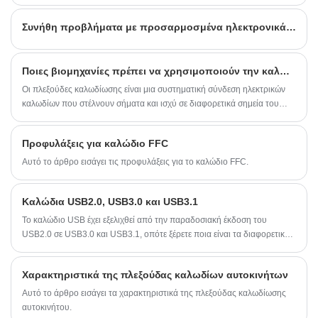
την ένωση ή τον τερματισμό των άκρων των ηλεκτρικών καλωδίων.
Συνήθη προβλήματα με προσαρμοσμένα ηλεκτρονικά συγκροτήματα πλεξούδας καλωδίωσης
Ποιες βιομηχανίες πρέπει να χρησιμοποιούν την καλωδίωση
Οι πλεξούδες καλωδίωσης είναι μια συστηματική σύνδεση ηλεκτρικών
καλωδίων που στέλνουν σήματα και ισχύ σε διαφορετικά σημεία του
ηλεκτρικού συστήματος. Το δέσιμο αυτών των ηλεκτρικών καλωδίων
γίνεται με ιμάντες, ηλεκτρονικές ταινίες, συρμάτινο κορδόνι κ.λπ.
Προφυλάξεις για καλώδιο FFC
Αυτό το άρθρο εισάγει τις προφυλάξεις για το καλώδιο FFC.
Καλώδια USB2.0, USB3.0 και USB3.1
Το καλώδιο USB έχει εξελιχθεί από την παραδοσιακή έκδοση του
USB2.0 σε USB3.0 και USB3.1, οπότε ξέρετε ποια είναι τα διαφορετικά
χαρακτηριστικά του καλωδίου USB μεταξύ αυτών των τριών εκδόσεων;
Χαρακτηριστικά της πλεξούδας καλωδίων αυτοκινήτων
Αυτό το άρθρο εισάγει τα χαρακτηριστικά της πλεξούδας καλωδίωσης
αυτοκινήτου.