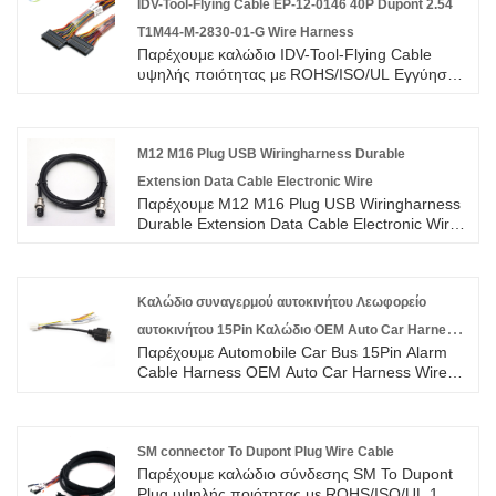
IDV-Tool-Flying Cable EP-12-0146 40P Dupont 2.54
T1M44-M-2830-01-G Wire Harness
Παρέχουμε καλώδιο IDV-Tool-Flying Cable
υψηλής ποιότητας με ROHS/ISO/UL Εγγύηση
1 έτους. αφοσιωθήκαμε στην κατασκευή
καλωδίων και συνδετήρων για πάνω από 10
χρόνια, καλύπτοντας το μεγαλύτερο μέρος της
αγοράς της Ασίας, της Ευρώπης και της
M12 M16 Plug USB Wiringharness Durable
Αμερικής. Αναμένουμε να γίνουμε
Extension Data Cable Electronic Wire
μακροπρόθεσμος συνεργάτης σας στην Κίνα.
Παρέχουμε M12 M16 Plug USB Wiringharness
Durable Extension Data Cable Electronic Wire
υψηλής ποιότητας με ROHS/ISO/UL 1 χρόνια
εγγύηση. αφιερωθήκαμε στην καλωδίωση και
την κατασκευή συνδετήρων πάνω από 10
χρόνια, καλύπτοντας το μεγαλύτερο μέρος της
Καλώδιο συναγερμού αυτοκινήτου Λεωφορείο
αγοράς της Ασίας, της Ευρώπης και της
αυτοκινήτου 15Pin Καλώδιο OEM Auto Car Harness
Αμερικής. Περιμένουμε να γίνουμε ο
Παρέχουμε Automobile Car Bus 15Pin Alarm
Wire
μακροπρόθεσμος συνεργάτης σας στην Κίνα.
Cable Harness OEM Auto Car Harness Wire
υψηλής ποιότητας με ROHS/ISO/UL 1 χρόνια
εγγύηση. αφιερωθήκαμε στην καλωδίωση και
την κατασκευή συνδετήρων πάνω από 10
χρόνια, καλύπτοντας το μεγαλύτερο μέρος της
SM connector To Dupont Plug Wire Cable
αγοράς της Ασίας, της Ευρώπης και της
Παρέχουμε καλώδιο σύνδεσης SM To Dupont
Αμερικής. Περιμένουμε να γίνουμε ο
Plug υψηλής ποιότητας με ROHS/ISO/UL 1