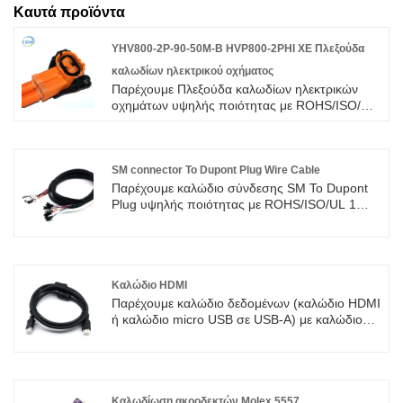
Καυτά προϊόντα
YHV800-2P-90-50M-B HVP800-2PHI XE Πλεξούδα
καλωδίων ηλεκτρικού οχήματος
Παρέχουμε Πλεξούδα καλωδίων ηλεκτρικών
οχημάτων υψηλής ποιότητας με ROHS/ISO/UL
Εγγύηση 1 έτους. αφοσιωθήκαμε στην
κατασκευή καλωδίων και συνδετήρων για πάνω
από 10 χρόνια, καλύπτοντας το μεγαλύτερο
μέρος της αγοράς της Ασίας, της Ευρώπης και
SM connector To Dupont Plug Wire Cable
της Αμερικής. Αναμένουμε να γίνουμε
Παρέχουμε καλώδιο σύνδεσης SM To Dupont
μακροπρόθεσμος συνεργάτης σας στην Κίνα.
Plug υψηλής ποιότητας με ROHS/ISO/UL 1
χρόνια εγγύηση. αφιερωθήκαμε στην
καλωδίωση και την κατασκευή συνδετήρων
πάνω από 10 χρόνια, καλύπτοντας το
μεγαλύτερο μέρος της αγοράς της Ασίας, της
Ευρώπης και της Αμερικής. Περιμένουμε να
Καλώδιο HDMI
γίνουμε ο μακροπρόθεσμος συνεργάτης σας
Παρέχουμε καλώδιο δεδομένων (καλώδιο HDMI
στην Κίνα.
ή καλώδιο micro USB σε USB-A) με καλώδιο
καλωδίων UL1007 #18 έως #26AWG υψηλής
ποιότητας με ROHS/ISO/UL 1 έτη εγγύηση.
αφιερωθήκαμε στην καλωδίωση και την
κατασκευή συνδετήρων πάνω από 10 χρόνια,
καλύπτοντας το μεγαλύτερο μέρος της αγοράς
Καλωδίωση ακροδεκτών Molex 5557