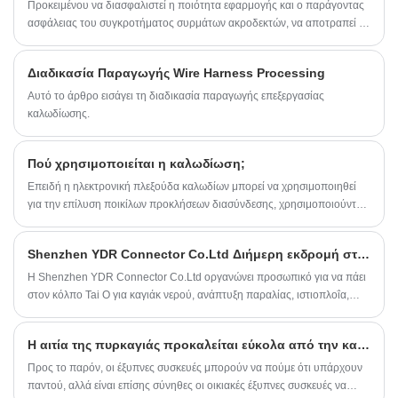
Προκειμένου να διασφαλιστεί η ποιότητα εφαρμογής και ο παράγοντας
ασφάλειας του συγκροτήματος συρμάτων ακροδεκτών, να αποτραπεί η
εμφάνιση περιττών κοινών σφαλμάτων, η επιθεώρηση πλεξούδας
καλωδίων περιλαμβάνει γενικά τα ακόλουθα στοιχεία: δοκιμή δύναμης
Διαδικασία Παραγωγής Wire Harness Processing
βύσματος και έλξης, δοκιμή αντοχής, δοκιμή αντίστασης μόνωσης,
δοκιμή κραδασμών, δοκιμή μηχανικής κρούσης, δοκιμή κρούσης κρύου
Αυτό το άρθρο εισάγει τη διαδικασία παραγωγής επεξεργασίας
και θερμότητας, δοκιμή διάβρωσης μεικτού αερίου κ.λπ.
καλωδίωσης.
Πού χρησιμοποιείται η καλωδίωση;
Επειδή η ηλεκτρονική πλεξούδα καλωδίων μπορεί να χρησιμοποιηθεί
για την επίλυση ποικίλων προκλήσεων διασύνδεσης, χρησιμοποιούνται
ευρέως σε μια ποικιλία βιομηχανιών. Γνωρίζετε ποιες βιομηχανίες
χρησιμοποιούνται συνήθως στην ηλεκτρονική πλεξούδα καλωδίων;
Shenzhen YDR Connector Co.Ltd Διήμερη εκδρομή στον κόλπο Tai O
Παρακάτω, ο μηχανικός σύνδεσης της Shenzhen YDR Connector
Co.Ltd θα εισαγάγει 8 βιομηχανίες εφαρμογής ηλεκτρονικών καλωδίων.
Η Shenzhen YDR Connector Co.Ltd οργανώνει προσωπικό για να πάει
στον κόλπο Tai O για καγιάκ νερού, ανάπτυξη παραλίας, ιστιοπλοΐα,
μπάρμπεκιου
Η αιτία της πυρκαγιάς προκαλείται εύκολα από την κατώτερη ηλεκτρονική καλωδίωση
Προς το παρόν, οι έξυπνες συσκευές μπορούν να πούμε ότι υπάρχουν
παντού, αλλά είναι επίσης σύνηθες οι οικιακές έξυπνες συσκευές να