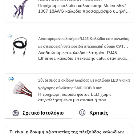
της Ασίας, της Ευρώπης και της Αμερικής.
Παρέχουμε καλώδιο καλωδίωσης Molex 5557
Περιμένουμε να γίνουμε ο μακροπρόθεσμος
1007 18AWG καλώδιο προσαρμόσιμο υψηλής
συνεργάτης σας στην Κίνα.
ποιότητας με ROHS/ISO/UL 1 χρόνια εγγύηση.
αφιερωθήκαμε στην καλωδίωση και την
κατασκευή συνδετήρων πάνω από 10 χρόνια,
καλύπτοντας το μεγαλύτερο μέρος της αγοράς
της Ασίας, της Ευρώπης και της Αμερικής.
Ανασυρόμενο ελατήριο RJ45 Καλώδιο επικοινωνίας
Περιμένουμε να γίνουμε ο μακροπρόθεσμος
με σπειροειδή σπειροειδή σπειροειδή σύρμα CAT6
συνεργάτης σας στην Κίνα.
Αναδιπλούμενο καλώδιο ελατηρίου RJ45
UTP ανθεκτικό στη γήρανση Ethernet
Ethernet, καλώδιο επέκτασης cat6. όταν είναι
συνδεδεμένες οι δύο συσκευές μας, καλώδιο
επέκτασης 2,5M, μεγαλύτερη απόσταση
σύνδεσης, το καλώδιο ελατηρίου είναι φορητό
και δεν έχει τύλιγμα, (μήκος τεντώματος:
Σύνδεσμος 2 ακίδων λωρίδας με καλώδιο LED για κιτ
2,5M/8,2Ft) όσο θέλετε να το τεντώσετε, είναι
γρήγορης σύνδεσης SMD COB 8 mm
πιο βολικό και τακτοποιημένο στη χρήση.
Η τρίχρωμη λωρίδα φωτός LED χωρίς
συγκόλληση είναι μια συσκευή που
χρησιμοποιείται για τη σύνδεση τριών
έγχρωμων λωρίδων φωτός LED.
Σχετικό Ιστολόγιο
Κριτικές
Τι είναι η δοκιμή αξιοπιστίας της πλεξούδας καλωδίων ακροδεκτών;