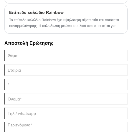
προκαλούν πυρκαγιές, κάτι που συχνά οφείλεται στη χρήση κατώτερων
ηλεκτρονικών καλωδίων.
Επίπεδο καλώδιο Rainbow
Το επίπεδο καλώδιο Rainbow έχει υψηλότερη αξιοπιστία και ποιότητα
συναρμολόγησης. Η καλωδίωση μειώνει το υλικό που απαιτείται για την
εσωτερική σύνδεση, όπως συγκολλήσεις, καλώδια κορμού, σύρμα
βάσης και καλώδια που χρησιμοποιούνται συνήθως στην παραδοσιακή
Αποστολή Ερώτησης
ηλεκτρονική συσκευασία, έτσι ώστε η καλωδίωση να παρέχει υψηλότερη
αξιοπιστία και ποιότητα συναρμολόγησης.