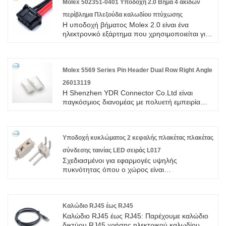
Molex 502351-0401 Υποδοχή 2.0 Βήμα 4 ακίδων
περίβλημα Πλεξούδα καλωδίου πτύχωσης
Η υποδοχή βήματος Molex 2.0 είναι ένα
ηλεκτρονικό εξάρτημα που χρησιμοποιείται για
τη σύνδεση πλακών κυκλωμάτων, καλωδίων
και άλλων ηλεκτρονικών συσκευών.
Molex 5569 Series Pin Header Dual Row Right Angle
26013119
Η Shenzhen YDR Connector Co.Ltd είναι
παγκόσμιος διανομέας με πολυετή εμπειρία
στο Molex 5569 Series Pin Header Dual Row
Right Angle 26013119. Αυτή είναι μια αυθεντική
πλεξούδα καλωδίων σύνδεσης TE, καλώς
ήρθατε στην έρευνα.
Υποδοχή κυκλώματος 2 κεφαλής πλακέτας πλακέτας
σύνδεσης ταινίας LED σειράς L017
Σχεδιασμένοι για εφαρμογές υψηλής
πυκνότητας όπου ο χώρος είναι
περιορισμένος, οι σύνδεσμοι της σειράς L017
είναι μια δημοφιλής επιλογή για λαμπτήρες
LED.
Καλώδιο RJ45 έως RJ45
Καλώδιο RJ45 έως RJ45: Παρέχουμε καλώδιο
δικτύου RJ45 χρήσης ηλεκτρικού καλωδίου