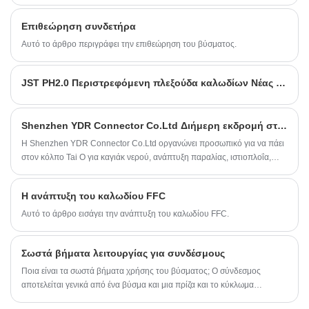
γέφυρα μεταξύ των μπαταριών και των συσκευών που τροφοδοτούν,
διασφαλίζοντας ομαλή και ασφαλή ροή ηλεκτρικής ενέργειας. Από τις
Επιθεώρηση συνδετήρα
μικροσκοπικές υποδοχές μπαταρίας που βρίσκονται στο smartphone
σας έως τις εκδόσεις βαρέως τύπου που χρησιμοποιούνται σε
Αυτό το άρθρο περιγράφει την επιθεώρηση του βύσματος.
βιομηχανικές εφαρμογές, αυτές οι υποδοχές διατίθενται σε διάφορα
σχήματα, μεγέθη και διαμορφώσεις για να ταιριάζουν σε διαφορετικές
JST PH2.0 Περιστρεφόμενη πλεξούδα καλωδίων Νέας ενέργειας Συγκρότημα καλωδίου ρομπότ σάρωσης μπαταρίας
ανάγκες.
Shenzhen YDR Connector Co.Ltd Διήμερη εκδρομή στον κόλπο Tai O
Η Shenzhen YDR Connector Co.Ltd οργανώνει προσωπικό για να πάει
στον κόλπο Tai O για καγιάκ νερού, ανάπτυξη παραλίας, ιστιοπλοΐα,
μπάρμπεκιου
Η ανάπτυξη του καλωδίου FFC
Αυτό το άρθρο εισάγει την ανάπτυξη του καλωδίου FFC.
Σωστά βήματα λειτουργίας για συνδέσμους
Ποια είναι τα σωστά βήματα χρήσης του βύσματος; Ο σύνδεσμος
αποτελείται γενικά από ένα βύσμα και μια πρίζα και το κύκλωμα
συνδέεται και κόβεται μέσω του βύσματος, της πρίζας και του βύσματος.