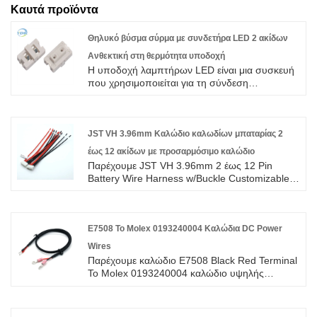
Καυτά προϊόντα
Θηλυκό βύσμα σύρμα με συνδετήρα LED 2 ακίδων
Ανθεκτική στη θερμότητα υποδοχή
Η υποδοχή λαμπτήρων LED είναι μια συσκευή
που χρησιμοποιείται για τη σύνδεση
λαμπτήρων LED σε μια πηγή ρεύματος.
JST VH 3.96mm Καλώδιο καλωδίων μπαταρίας 2
έως 12 ακίδων με προσαρμόσιμο καλώδιο
Παρέχουμε JST VH 3.96mm 2 έως 12 Pin
Battery Wire Harness w/Buckle Customizable
Cable υψηλής ποιότητας με ROHS/ISO/UL 1
χρόνια εγγύηση. αφιερωθήκαμε στην
καλωδίωση και την κατασκευή συνδετήρων
πάνω από 10 χρόνια, καλύπτοντας το
E7508 To Molex 0193240004 Καλώδια DC Power
μεγαλύτερο μέρος της αγοράς της Ασίας, της
Wires
Ευρώπης και της Αμερικής. Περιμένουμε να
Παρέχουμε καλώδιο E7508 Black Red Terminal
γίνουμε ο μακροπρόθεσμος συνεργάτης σας
To Molex 0193240004 καλώδιο υψηλής
στην Κίνα.
ποιότητας με ROHS/ISO/UL 1 χρόνια εγγύηση.
αφιερωθήκαμε στην καλωδίωση και την
κατασκευή συνδετήρων πάνω από 10 χρόνια,