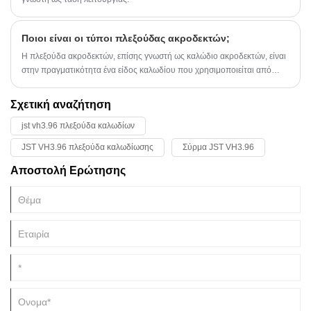
Ποιοι είναι οι τύποι πλεξούδας ακροδεκτών;
Η πλεξούδα ακροδεκτών, επίσης γνωστή ως καλώδιο ακροδεκτών, είναι
στην πραγματικότητα ένα είδος καλωδίου που χρησιμοποιείται από
διάφορους ηλεκτρονικούς μηχανικούς για αγωγιμότητα ισχύος,
μετάδοση πληροφοριών και άλλες λειτουργίες. Με την ανάπτυξη
Σχετική αναζήτηση
ηλεκτρονικών προϊόντων, υπάρχουν όλο και περισσότερες ποικιλίες
jst vh3.96 πλεξούδα καλωδίων
πλεξούδας τερματικού και το πεδίο εφαρμογής είναι όλο και πιο κοινό.
JST VH3.96 πλεξούδα καλωδίωσης
Σύρμα JST VH3.96
Αποστολή Ερώτησης