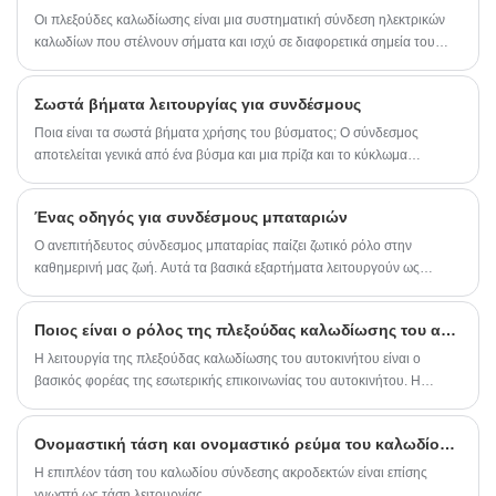
Οι πλεξούδες καλωδίωσης είναι μια συστηματική σύνδεση ηλεκτρικών
καλωδίων που στέλνουν σήματα και ισχύ σε διαφορετικά σημεία του
ηλεκτρικού συστήματος. Το δέσιμο αυτών των ηλεκτρικών καλωδίων
γίνεται με ιμάντες, ηλεκτρονικές ταινίες, συρμάτινο κορδόνι κ.λπ.
Σωστά βήματα λειτουργίας για συνδέσμους
Ποια είναι τα σωστά βήματα χρήσης του βύσματος; Ο σύνδεσμος
αποτελείται γενικά από ένα βύσμα και μια πρίζα και το κύκλωμα
συνδέεται και κόβεται μέσω του βύσματος, της πρίζας και του βύσματος.
Ένας οδηγός για συνδέσμους μπαταριών
Ο ανεπιτήδευτος σύνδεσμος μπαταρίας παίζει ζωτικό ρόλο στην
καθημερινή μας ζωή. Αυτά τα βασικά εξαρτήματα λειτουργούν ως
γέφυρα μεταξύ των μπαταριών και των συσκευών που τροφοδοτούν,
διασφαλίζοντας ομαλή και ασφαλή ροή ηλεκτρικής ενέργειας. Από τις
Ποιος είναι ο ρόλος της πλεξούδας καλωδίωσης του αυτοκινήτου
μικροσκοπικές υποδοχές μπαταρίας που βρίσκονται στο smartphone
σας έως τις εκδόσεις βαρέως τύπου που χρησιμοποιούνται σε
Η λειτουργία της πλεξούδας καλωδίωσης του αυτοκινήτου είναι ο
βιομηχανικές εφαρμογές, αυτές οι υποδοχές διατίθενται σε διάφορα
βασικός φορέας της εσωτερικής επικοινωνίας του αυτοκινήτου. Η
σχήματα, μεγέθη και διαμορφώσεις για να ταιριάζουν σε διαφορετικές
πλεξούδα καλωδίωσης του αυτοκινήτου είναι το κύριο σώμα του
ανάγκες.
δικτύου του κυκλώματος αυτοκινήτου.
Ονομαστική τάση και ονομαστικό ρεύμα του καλωδίου ακροδεκτών
Η επιπλέον τάση του καλωδίου σύνδεσης ακροδεκτών είναι επίσης
γνωστή ως τάση λειτουργίας.