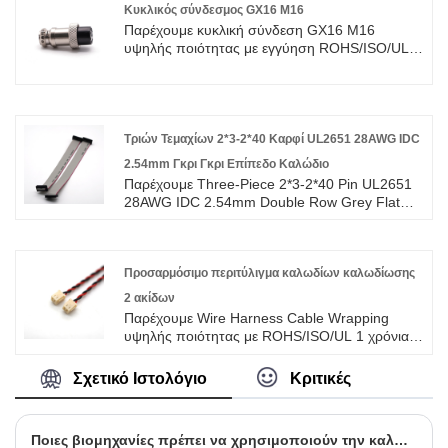
καλύπτοντας το μεγαλύτερο μέρος της αγοράς
Κυκλικός σύνδεσμος GX16 M16
της Ασίας, της Ευρώπης και της Αμερικής.
Παρέχουμε κυκλική σύνδεση GX16 M16
Περιμένουμε να γίνουμε ο μακροπρόθεσμος
υψηλής ποιότητας με εγγύηση ROHS/ISO/UL 1
συνεργάτης σας στην Κίνα.
έτος. αφοσιωθήκαμε στην κατασκευή καλωδίων
και συνδετήρων για πάνω από 10 χρόνια,
καλύπτοντας το μεγαλύτερο μέρος της αγοράς
της Ασίας, της Ευρώπης και της Αμερικής.
Αναμένουμε να γίνουμε μακροπρόθεσμος
Τριών Τεμαχίων 2*3-2*40 Καρφί UL2651 28AWG IDC
συνεργάτης σας στην Κίνα.
2.54mm Γκρι Γκρι Επίπεδο Καλώδιο
Παρέχουμε Three-Piece 2*3-2*40 Pin UL2651
28AWG IDC 2.54mm Double Row Grey Flat
Cable υψηλής ποιότητας με ROHS/ISO/UL 1
χρόνια εγγύηση. αφιερωθήκαμε στην
καλωδίωση και την κατασκευή συνδετήρων
πάνω από 10 χρόνια, καλύπτοντας το
Προσαρμόσιμο περιτύλιγμα καλωδίων καλωδίωσης
μεγαλύτερο μέρος της αγοράς της Ασίας, της
2 ακίδων
Ευρώπης και της Αμερικής. Περιμένουμε να
Παρέχουμε Wire Harness Cable Wrapping
γίνουμε ο μακροπρόθεσμος συνεργάτης σας
υψηλής ποιότητας με ROHS/ISO/UL 1 χρόνια
στην Κίνα.
εγγύηση. αφιερωθήκαμε στην καλωδίωση και
την κατασκευή συνδετήρων πάνω από 10
Σχετικό Ιστολόγιο
Κριτικές
χρόνια, καλύπτοντας το μεγαλύτερο μέρος της
αγοράς της Ασίας, της Ευρώπης και της
Αμερικής. Περιμένουμε να γίνουμε ο
Ποιες βιομηχανίες πρέπει να χρησιμοποιούν την καλωδίωση
μακροπρόθεσμος συνεργάτης σας στην Κίνα.