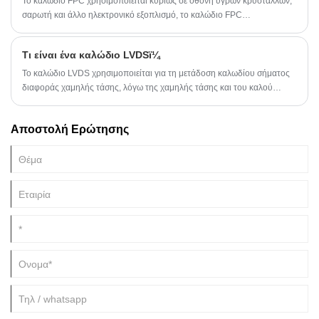
Το καλώδιο FPC χρησιμοποιείται κυρίως σε οθόνη υγρών κρυστάλλων,
σαρωτή και άλλο ηλεκτρονικό εξοπλισμό, το καλώδιο FPC
χρησιμοποιείται σε πλακέτα κεντρικού υπολογιστή, κάρτα
τηλεπικοινωνιών, μνήμη, φορητό σκληρό δίσκο, καλώδιο, υποδοχή,
Τι είναι ένα καλώδιο LVDSï¼
συμπεριλαμβανομένου κινητού εξοπλισμού.
Το καλώδιο LVDS χρησιμοποιείται για τη μετάδοση καλωδίου σήματος
διαφοράς χαμηλής τάσης, λόγω της χαμηλής τάσης και του καλού
σήματος, το εφέ θωράκισης χρησιμοποιείται κυρίως στη σύνδεση μεταξύ
της οθόνης και της μητρικής πλακέτας, περισσότερο χρησιμοποιείται σε
Αποστολή Ερώτησης
LCD, τηλεόραση LCD, φορητό υπολογιστή.