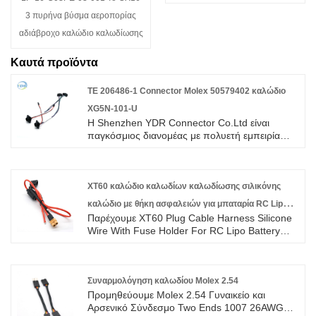
3 πυρήνα βύσμα αεροπορίας
αδιάβροχο καλώδιο καλωδίωσης
Καυτά προϊόντα
TE 206486-1 Connector Molex 50579402 καλώδιο
XG5N-101-U
Η Shenzhen YDR Connector Co.Ltd είναι
παγκόσμιος διανομέας με πολυετή εμπειρία
στο καλώδιο TE 206486-1 Connector Molex
50579402 XG5N-101-U Wire. Αυτή είναι μια
αυθεντική πλεξούδα καλωδίων σύνδεσης TE,
καλώς ήρθατε στην έρευνα.
XT60 καλώδιο καλωδίων καλωδίωσης σιλικόνης
καλώδιο με θήκη ασφαλειών για μπαταρία RC Lipo
Παρέχουμε XT60 Plug Cable Harness Silicone
προσαρμόσιμη
Wire With Fuse Holder For RC Lipo Battery
Προσαρμόσιμη υψηλής ποιότητας με
ROHS/ISO/UL 1 χρόνια εγγύηση.
αφιερωθήκαμε στην καλωδίωση και την
κατασκευή συνδετήρων πάνω από 10 χρόνια,
Συναρμολόγηση καλωδίου Molex 2.54
καλύπτοντας το μεγαλύτερο μέρος της αγοράς
Προμηθεύουμε Molex 2.54 Γυναικείο και
της Ασίας, της Ευρώπης και της Αμερικής.
Αρσενικό Σύνδεσμο Two Ends 1007 26AWG