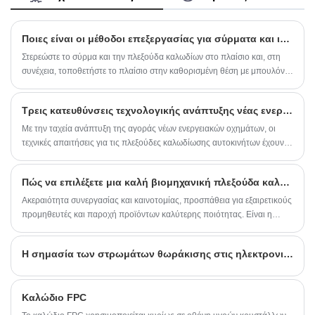
Ποιες είναι οι μέθοδοι επεξεργασίας για σύρματα και ιμάντες;
Στερεώστε το σύρμα και την πλεξούδα καλωδίων στο πλαίσιο και, στη
συνέχεια, τοποθετήστε το πλαίσιο στην καθορισμένη θέση με μπουλόνια
ή σφιγκτήρες καλωδίων.
Τρεις κατευθύνσεις τεχνολογικής ανάπτυξης νέας ενεργειακής πλεξούδας οχημάτων
Με την ταχεία ανάπτυξη της αγοράς νέων ενεργειακών οχημάτων, οι
τεχνικές απαιτήσεις για τις πλεξούδες καλωδίωσης αυτοκινήτων έχουν
βελτιωθεί περαιτέρω. Προκειμένου να ανταποκριθούν στις νέες
απαιτήσεις της νέας ενεργειακής τεχνολογίας
Πώς να επιλέξετε μια καλή βιομηχανική πλεξούδα καλωδίων
Ακεραιότητα συνεργασίας και καινοτομίας, προσπάθεια για εξαιρετικούς
προμηθευτές και παροχή προϊόντων καλύτερης ποιότητας. Είναι η
υπόσχεσή μας να προσφέρουμε στους πελάτες σταθερά προϊόντα
υψηλής ποιότητας, καλή εξυπηρέτηση και ανταγωνιστικές
Η σημασία των στρωμάτων θωράκισης στις ηλεκτρονικές καλωδιώσεις
τιμέςï¼Βιομηχανική ζώνη καλωδίων Κίνας)
Καλώδιο FPC