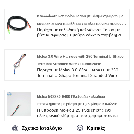
στην καλωδίωση και την κατασκευή
συνδετήρων πάνω από 10 χρόνια,
καλύπτοντας το μεγαλύτερο μέρος της αγοράς
Καλωδίωση καλωδίου Teflon με βύσμα σφαιρών με
της Ασίας, της Ευρώπης και της Αμερικής.
μαύρο κόκκινο περίβλημα για ηλεκτρονικά προϊόντα
Περιμένουμε να γίνουμε ο μακροπρόθεσμος
Παρέχουμε καλωδιακή καλωδίωση Teflon με
προσαρμόσιμα
συνεργάτης σας στην Κίνα. JST σειριακά
βύσμα σφαίρας με μαύρο κόκκινο περίβλημα
σύρματα για να επιβιβαστούν αρσενικά θηλυκά
για ηλεκτρονικά προϊόντα προσαρμόσιμα
καλώδια σύνδεσης καλωδίων σύνδεσης.
υψηλής ποιότητας με ROHS/ISO/UL 1 έτη
Προσαρμοσμένη JST ZH PH EH XH SH EX VH
εγγύηση. αφιερωθήκαμε στην καλωδίωση και
1.0 1.25 1.5 2.0 2.54mm Pitch 2/3/4/5/6 Pin
την κατασκευή συνδετήρων πάνω από 10
Molex 3.0 Wire Harness with 250 Terminal U-Shape
Connectors Wire Harnesses.
χρόνια, καλύπτοντας το μεγαλύτερο μέρος της
Terminal Stranded Wire Customizable
αγοράς της Ασίας, της Ευρώπης και της
Παρέχουμε Molex 3.0 Wire Harness με 250
Αμερικής. Περιμένουμε να γίνουμε ο
Terminal U-Shape Terminal Stranded Wire
μακροπρόθεσμος συνεργάτης σας στην Κίνα.
Προσαρμόσιμη υψηλής ποιότητας με
ROHS/ISO/UL 1 χρόνια εγγύηση.
αφιερωθήκαμε στην καλωδίωση και την
κατασκευή συνδετήρων πάνω από 10 χρόνια,
Molex 502380-0400 Πλεξούδα καλωδίου
καλύπτοντας το μεγαλύτερο μέρος της αγοράς
περιβλήματος με βύσμα με 1,25 βύσμα Καλώδιο
της Ασίας, της Ευρώπης και της Αμερικής.
Η υποδοχή Molex 1.25 είναι επίσης ένα
σύνδεσης προσαρμοσμένο
Περιμένουμε να γίνουμε ο μακροπρόθεσμος
ηλεκτρονικό εξάρτημα που χρησιμοποιείται
συνεργάτης σας στην Κίνα.
συνήθως για τη σύνδεση μικρών ηλεκτρονικών
συσκευών ή υπολογιστών.
Σχετικό Ιστολόγιο
Κριτικές