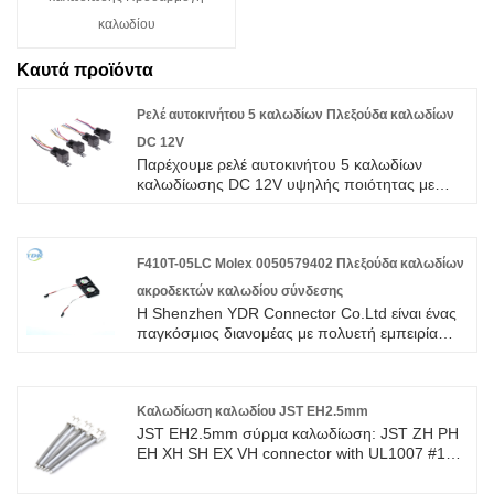
καλωδίου
Καυτά προϊόντα
Ρελέ αυτοκινήτου 5 καλωδίων Πλεξούδα καλωδίων
DC 12V
Παρέχουμε ρελέ αυτοκινήτου 5 καλωδίων
καλωδίωσης DC 12V υψηλής ποιότητας με
εγγύηση ROHS/ISO/UL 1 έτος. αφοσιωθήκαμε
στην κατασκευή καλωδίων και συνδετήρων για
πάνω από 10 χρόνια, καλύπτοντας το
μεγαλύτερο μέρος της αγοράς της Ασίας, της
F410T-05LC Molex 0050579402 Πλεξούδα καλωδίων
Ευρώπης και της Αμερικής. Αναμένουμε να
ακροδεκτών καλωδίου σύνδεσης
γίνουμε μακροπρόθεσμος συνεργάτης σας
Η Shenzhen YDR Connector Co.Ltd είναι ένας
στην Κίνα.
παγκόσμιος διανομέας με πολυετή εμπειρία
στην πλεξούδα καλωδίων τερματικού καλωδίου
σύνδεσης F410T-05LC Molex 0050579402.
Αυτή είναι μια αυθεντική πλεξούδα καλωδίων
σύνδεσης TE, καλώς ήρθατε στην έρευνα.
Καλωδίωση καλωδίου JST EH2.5mm
JST EH2.5mm σύρμα καλωδίωση: JST ZH PH
EH XH SH EX VH connector with UL1007 #18
to #26AWG wire cable high quality with
ROHS/ISO/UL 1 years Warranty. αφιερωθήκαμε