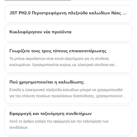
JST PH2.0 Περιστρεφόμενη πλεξούδα καλωδίων Νέας ενέργειας Συγκρότημα καλωδίου ρομπότ σάρωσης μπαταρίας
Κυκλοφόρησαν νέα προϊόντα
Γνωρίζετε τους τρεις τύπους επικασσιτέρωσης
Τα μπλοκ ακροδεκτών είναι κοινά εξαρτήματα για τη σύνδεση
κυκλωμάτων. Χρησιμοποιείται κυρίως ως ηλεκτρική σύνδεση και
μετάδοση σήματος μεταξύ εξοπλισμού και εξαρτημάτων, εξαρτημάτων
και ντουλαπιών, και συστημάτων και υποσυστημάτων, και προσπαθεί να
Πού χρησιμοποιείται η καλωδίωση;
αποτρέψει την παραμόρφωση του σήματος και την απώλεια ενέργειας
μεταξύ των συστημάτων.
Επειδή η ηλεκτρονική πλεξούδα καλωδίων μπορεί να χρησιμοποιηθεί
για την επίλυση ποικίλων προκλήσεων διασύνδεσης, χρησιμοποιούνται
ευρέως σε μια ποικιλία βιομηχανιών. Γνωρίζετε ποιες βιομηχανίες
χρησιμοποιούνται συνήθως στην ηλεκτρονική πλεξούδα καλωδίων;
Εφαρμογή και ταξινόμηση συνδετήρων
Παρακάτω, ο μηχανικός σύνδεσης της Shenzhen YDR Connector
Co.Ltd θα εισαγάγει 8 βιομηχανίες εφαρμογής ηλεκτρονικών καλωδίων.
Αυτό το άρθρο εισάγει την εφαρμογή και την ταξινόμηση των
συνδέσεων.