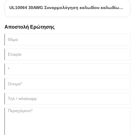
UL10064 30AWG Συναρμολόγηση καλωδίου καλωδίωσης JST 08SR-3S 1.0 Pitch 8 Pin Connector
Αποστολή Ερώτησης