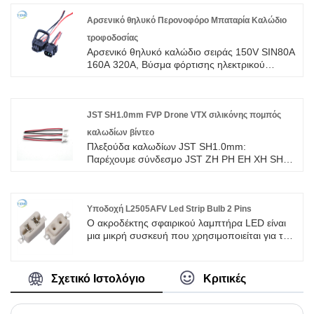
Aviation. Αυτή είναι μια αυθεντική πλεξούδα
καλωδίων σύνδεσης TE, καλώς ήρθατε στην
Αρσενικό θηλυκό Περονοφόρο Μπαταρία Καλώδιο
έρευνα.
τροφοδοσίας
Αρσενικό θηλυκό καλώδιο σειράς 150V SIN80A
160A 320A, Βύσμα φόρτισης ηλεκτρικού
περονοφόρου 150V σειράς REMA SIN160A,
αρσενική και θηλυκή κεφαλή. Το πλαστικό
κέλυφος είναι κατασκευασμένο από υψηλής
ποιότητας χύτευση με έγχυση PA6,
JST SH1.0mm FVP Drone VTX σιλικόνης πομπός
επιβραδυντικό πυρκαγιάς βαθμού V0, αντοχή
καλωδίων βίντεο
στη θερμοκρασία -40â~115â, με πιστοποίηση
Πλεξούδα καλωδίων JST SH1.0mm:
CE, UL, ROHS. Οι ακροδέκτες των μεταλλικών
Παρέχουμε σύνδεσμο JST ZH PH EH XH SH
αγώγιμων επαφών και των βελόνων σήματος
EX VH με καλώδιο σύρματος UL1007 #18 έως
είναι επενδυμένοι με ασήμι και έχουν υψηλή
#26AWG υψηλής ποιότητας με ROHS/ISO/UL
αγωγιμότητα.
Εγγύηση 1 έτους.
Υποδοχή L2505AFV Led Strip Bulb 2 Pins
Ο ακροδέκτης σφαιρικού λαμπτήρα LED είναι
μια μικρή συσκευή που χρησιμοποιείται για τη
σύνδεση λαμπτήρων σε εξωτερικά κυκλώματα.
Σχετικό Ιστολόγιο
Κριτικές