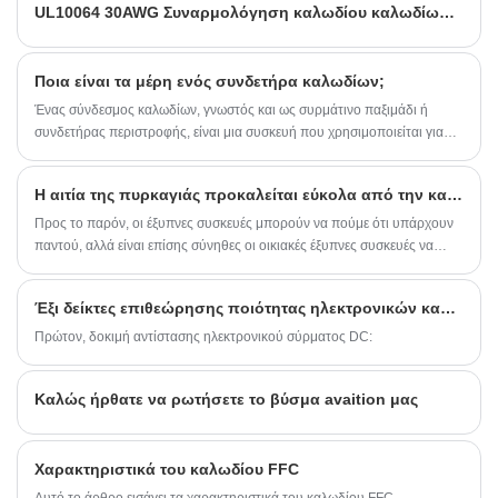
UL10064 30AWG Συναρμολόγηση καλωδίου καλωδίωσης JST 08SR-3S 1.0 Pitch 8 Pin Connector
Ποια είναι τα μέρη ενός συνδετήρα καλωδίων;
Ένας σύνδεσμος καλωδίων, γνωστός και ως συρμάτινο παξιμάδι ή
συνδετήρας περιστροφής, είναι μια συσκευή που χρησιμοποιείται για
την ένωση ή τον τερματισμό των άκρων των ηλεκτρικών καλωδίων.
Η αιτία της πυρκαγιάς προκαλείται εύκολα από την κατώτερη ηλεκτρονική καλωδίωση
Προς το παρόν, οι έξυπνες συσκευές μπορούν να πούμε ότι υπάρχουν
παντού, αλλά είναι επίσης σύνηθες οι οικιακές έξυπνες συσκευές να
προκαλούν πυρκαγιές, κάτι που συχνά οφείλεται στη χρήση κατώτερων
ηλεκτρονικών καλωδίων.
Έξι δείκτες επιθεώρησης ποιότητας ηλεκτρονικών καλωδίων
Πρώτον, δοκιμή αντίστασης ηλεκτρονικού σύρματος DC:
Καλώς ήρθατε να ρωτήσετε το βύσμα avaition μας
Χαρακτηριστικά του καλωδίου FFC
Αυτό το άρθρο εισάγει τα χαρακτηριστικά του καλωδίου FFC.