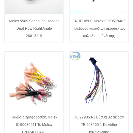
Molex 5569 Series Pin Header
F410T-05LC Molex 0050579402
Dual Row Right Angle
Πλεξούδα καλωδίων ακροδεκτών
26013119
καλωδίου σύνδεσης
Καλώδιο τροφοδοσίας Molex
TE 929053-1 Βύσμα 32 ακίδων
0190030011 To Molex
TE 968265-1 Καλώδιο
0193240004 AC
καλωδίωσης