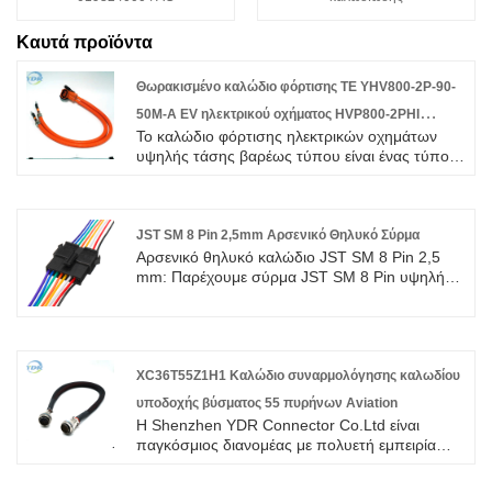
Καυτά προϊόντα
Θωρακισμένο καλώδιο φόρτισης TE YHV800-2P-90-
50M-A EV ηλεκτρικού οχήματος HVP800-2PHI
Το καλώδιο φόρτισης ηλεκτρικών οχημάτων
Πλεξούδα καλωδίων βαρέως τύπου αυτόματης
υψηλής τάσης βαρέως τύπου είναι ένας τύπος
μπαταρίας
καλωδίου που χρησιμοποιείται για τη σύνδεση
ηλεκτρικών οχημάτων και εξοπλισμού
φόρτισης.
JST SM 8 Pin 2,5mm Αρσενικό Θηλυκό Σύρμα
Αρσενικό θηλυκό καλώδιο JST SM 8 Pin 2,5
mm: Παρέχουμε σύρμα JST SM 8 Pin υψηλής
ποιότητας με ROHS/ISO/UL Εγγύηση 1 ετών.
αφοσιωθήκαμε στην κατασκευή καλωδίων και
συνδετήρων για πάνω από 10 χρόνια,
καλύπτοντας το μεγαλύτερο μέρος της αγοράς
της Ασίας, της Ευρώπης και της Αμερικής.
XC36T55Z1H1 Καλώδιο συναρμολόγησης καλωδίου
Αναμένουμε να γίνουμε μακροπρόθεσμος
υποδοχής βύσματος 55 πυρήνων Aviation
συνεργάτης σας στην Κίνα.
Η Shenzhen YDR Connector Co.Ltd είναι
παγκόσμιος διανομέας με πολυετή εμπειρία
στο καλώδιο συναρμολόγησης καλωδίου
σύνδεσης 55 πυρήνων XC36T55Z1H1