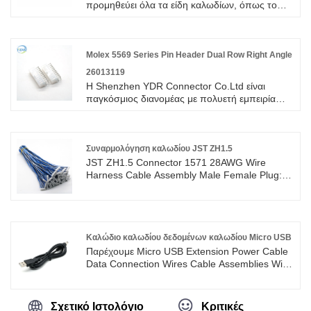
προμηθεύει όλα τα είδη καλωδίων, όπως το
καλώδιο σύνδεσης ph2.0, ο ακροδέκτης PH2.0
είναι κατασκευασμένος από υλικό κασσίτερου/
κράματος χαλκού, με καλή ηλεκτρική και
θερμική αγωγιμότητα, μονωτικό στρώμα
Molex 5569 Series Pin Header Dual Row Right Angle
χρησιμοποιώντας υλικό PVC, υψηλή ασφάλεια
26013119
και αξιοπιστία.
Η Shenzhen YDR Connector Co.Ltd είναι
παγκόσμιος διανομέας με πολυετή εμπειρία
στο Molex 5569 Series Pin Header Dual Row
Right Angle 26013119. Αυτή είναι μια αυθεντική
πλεξούδα καλωδίων σύνδεσης TE, καλώς
ήρθατε στην έρευνα.
Συναρμολόγηση καλωδίου JST ZH1.5
JST ZH1.5 Connector 1571 28AWG Wire
Harness Cable Assembly Male Female Plug:
Παρέχουμε JST ZH1.5 πλεξούδα καλωδίωσης
υψηλής ποιότητας με ROHS/ISO/UL 1 χρόνια
εγγύηση. αφιερωθήκαμε στην καλωδίωση και
την κατασκευή συνδετήρων πάνω από 10
χρόνια, καλύπτοντας το μεγαλύτερο μέρος της
Καλώδιο καλωδίου δεδομένων καλωδίου Micro USB
αγοράς της Ασίας, της Ευρώπης και της
Παρέχουμε Micro USB Extension Power Cable
Αμερικής. Περιμένουμε να γίνουμε ο
Data Connection Wires Cable Assemblies Wire
μακροπρόθεσμος συνεργάτης σας στην Κίνα.
Harness υψηλής ποιότητας με ROHS/ISO/UL 1
χρόνια εγγύηση. αφιερωθήκαμε στην
καλωδίωση και την κατασκευή συνδετήρων
Σχετικό Ιστολόγιο
Κριτικές