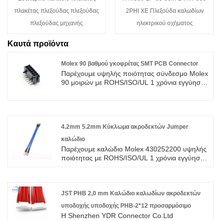
πλακέτας πλεξούδας πλεξούδας
2PHI XE Πλεξούδα καλωδίων
πλεξούδας μηχανής
ηλεκτρικού οχήματος
Καυτά προϊόντα
Molex 90 βαθμού γκοφρέτας SMT PCB Connector
Παρέχουμε υψηλής ποιότητας σύνδεσμο Molex
90 μοιρών με ROHS/ISO/UL 1 χρόνια εγγύηση.
αφιερωθήκαμε στην καλωδίωση και την
κατασκευή συνδετήρων πάνω από 10 χρόνια,
καλύπτοντας το μεγαλύτερο μέρος της αγοράς
της Ασίας, της Ευρώπης και της Αμερικής.
Περιμένουμε να γίνουμε ο μακροπρόθεσμος
4.2mm 5.2mm Κύκλωμα ακροδεκτών Jumper
συνεργάτης σας στην Κίνα.
καλώδιο
Παρέχουμε καλώδιο Molex 430252200 υψηλής
ποιότητας με ROHS/ISO/UL 1 χρόνια εγγύηση.
αφιερωθήκαμε στην καλωδίωση και την
κατασκευή συνδετήρων πάνω από 10 χρόνια,
καλύπτοντας το μεγαλύτερο μέρος της αγοράς
της Ασίας, της Ευρώπης και της Αμερικής.
JST PHB 2,0 mm Καλώδιο καλωδίων ακροδεκτών
Περιμένουμε να γίνουμε ο μακροπρόθεσμος
υποδοχής υποδοχής PHB-2*12 προσαρμόσιμο
συνεργάτης σας στην Κίνα.
Η Shenzhen YDR Connector Co.Ltd