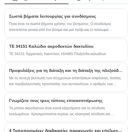
πάνω από 10 χρόνια, καλύπτοντας το
μεγαλύτερο μέρος της αγοράς της Ασίας, της
Ευρώπης και της Αμερικής. Περιμένουμε να
Σωστά βήματα λειτουργίας για συνδέσμους
γίνουμε ο μακροπρόθεσμος συνεργάτης σας
στην Κίνα.
Ποια είναι τα σωστά βήματα χρήσης του βύσματος; Ο σύνδεσμος
αποτελείται γενικά από ένα βύσμα και μια πρίζα και το κύκλωμα
συνδέεται και κόβεται μέσω του βύσματος, της πρίζας και του βύσματος.
TE 34151 Καλώδιο ακροδεκτών δακτυλίου
TE 34151 Τερματικός δακτύλιος 16AWG Πλεξούδα καλωδίων
Προφυλάξεις για τη διάταξη και τη διάταξη της πλεξούδας καλωδίωσης αυτοκινήτου
Με τη συνεχή βελτίωση των σύγχρονων απαιτήσεων ασφάλειας, άνεσης
και περιβαλλοντικής προστασίας των αυτοκινήτων, ο αριθμός των
κυκλωμάτων και η κατανάλωση ενέργειας στα αυτοκίνητα έχουν αυξηθεί
σημαντικά.
Γνωρίζετε τους τρεις τύπους επικασσιτέρωσης
Τα μπλοκ ακροδεκτών είναι κοινά εξαρτήματα για τη σύνδεση
κυκλωμάτων. Χρησιμοποιείται κυρίως ως ηλεκτρική σύνδεση και
μετάδοση σήματος μεταξύ εξοπλισμού και εξαρτημάτων, εξαρτημάτων
και ντουλαπιών, και συστημάτων και υποσυστημάτων, και προσπαθεί να
4 Τυποποιημένες διαδικασίες παραγωγής και επεξεργασίας καλωδίων ακροδεκτών
αποτρέψει την παραμόρφωση του σήματος και την απώλεια ενέργειας