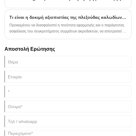
μεταξύ των συστημάτων.
Τι είναι η δοκιμή αξιοπιστίας της πλεξούδας καλωδίων ακροδεκτών;
Προκειμένου να διασφαλιστεί η ποιότητα εφαρμογής και ο παράγοντας
ασφάλειας του συγκροτήματος συρμάτων ακροδεκτών, να αποτραπεί η
εμφάνιση περιττών κοινών σφαλμάτων, η επιθεώρηση πλεξούδας
καλωδίων περιλαμβάνει γενικά τα ακόλουθα στοιχεία: δοκιμή δύναμης
Αποστολή Ερώτησης
βύσματος και έλξης, δοκιμή αντοχής, δοκιμή αντίστασης μόνωσης,
δοκιμή κραδασμών, δοκιμή μηχανικής κρούσης, δοκιμή κρούσης κρύου
και θερμότητας, δοκιμή διάβρωσης μεικτού αερίου κ.λπ.