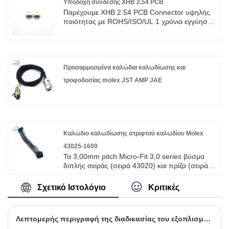
Υποδοχή σύνδεσης XHB 2.54 PCB
Παρέχουμε XHB 2.54 PCB Connector υψηλής
ποιότητας με ROHS/ISO/UL 1 χρόνια εγγύηση.
αφιερωθήκαμε στην καλωδίωση και την
κατασκευή συνδετήρων πάνω από 10 χρόνια,
καλύπτοντας το μεγαλύτερο μέρος της αγοράς
της Ασίας, της Ευρώπης και της Αμερικής.
Περιμένουμε να γίνουμε ο μακροπρόθεσμος
Προσαρμοσμένα καλώδια καλωδίωσης και
συνεργάτης σας στην Κίνα.
τροφοδοσίας molex JST AMP JAE
Καλώδιο καλωδίωσης στριφτού καλωδίου Molex
43025-1600
Τα 3,00mm pitch Micro-Fit 3,0 series βύσμα
διπλής σειράς (σειρά 43020) και πρίζα (σειρά
43025) πρεσαριστά περιβλήματα αποτελούν
Ένα μοναδικό συμπαγές και υψηλής
Σχετικό Ιστολόγιο
Κριτικές
πυκνότητας σύστημα σύνδεσης ισχύος
χαμηλής έως μεσαίας εμβέλειας που μπορεί να
μεταφέρει έως και 5,0 Ενα ρεύμα. Αυτά τα
Λεπτομερής περιγραφή της διαδικασίας του εξοπλισμού δεσίματος καλωδίων
περιβλήματα πτύχωσης βύσματος και