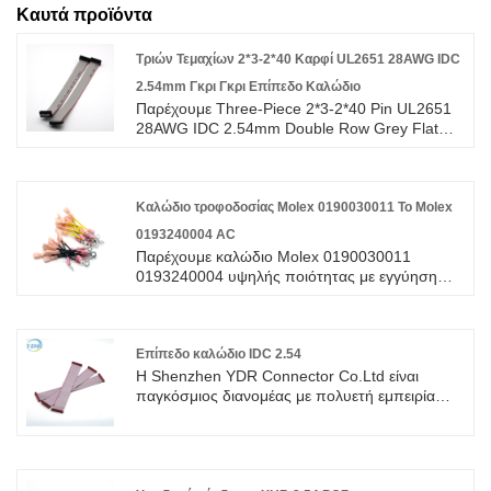
Καυτά προϊόντα
Τριών Τεμαχίων 2*3-2*40 Καρφί UL2651 28AWG IDC
2.54mm Γκρι Γκρι Επίπεδο Καλώδιο
Παρέχουμε Three-Piece 2*3-2*40 Pin UL2651
28AWG IDC 2.54mm Double Row Grey Flat
Cable υψηλής ποιότητας με ROHS/ISO/UL 1
χρόνια εγγύηση. αφιερωθήκαμε στην
καλωδίωση και την κατασκευή συνδετήρων
πάνω από 10 χρόνια, καλύπτοντας το
Καλώδιο τροφοδοσίας Molex 0190030011 To Molex
μεγαλύτερο μέρος της αγοράς της Ασίας, της
0193240004 AC
Ευρώπης και της Αμερικής. Περιμένουμε να
Παρέχουμε καλώδιο Molex 0190030011
γίνουμε ο μακροπρόθεσμος συνεργάτης σας
0193240004 υψηλής ποιότητας με εγγύηση
στην Κίνα.
ROHS/ISO/UL 1 έτους. αφιερωθήκαμε στην
καλωδίωση και την κατασκευή συνδετήρων
πάνω από 10 χρόνια, καλύπτοντας το
μεγαλύτερο μέρος της αγοράς της Ασίας, της
Επίπεδο καλώδιο IDC 2.54
Ευρώπης και της Αμερικής. Περιμένουμε να
Η Shenzhen YDR Connector Co.Ltd είναι
γίνουμε ο μακροπρόθεσμος συνεργάτης σας
παγκόσμιος διανομέας με πολυετή εμπειρία
στην Κίνα.
στο επίπεδο καλώδιο IDC 2.54. Αυτή είναι μια
αυθεντική καλωδίωση σύνδεσης TE, καλώς
ήρθατε στην έρευνα.