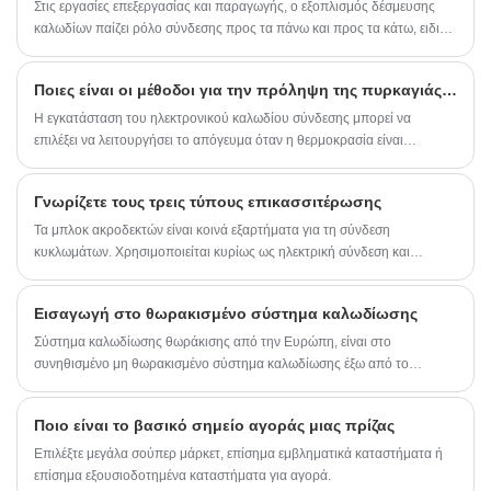
υποδοχής Micro-Fit 3,00 mm έχουν μπροστινό
Στις εργασίες επεξεργασίας και παραγωγής, ο εξοπλισμός δέσμευσης
κλείδωμα για ασφαλείς συνδέσεις και είναι
καλωδίων παίζει ρόλο σύνδεσης προς τα πάνω και προς τα κάτω, ειδικά
πλήρως πολωμένα για την αποφυγή
το δεσμευτικό αποτέλεσμα της χρήσης εξοπλισμού δέσμευσης
αναντιστοιχιών. Επιπλέον, η υποδοχή
καλωδίων. Με απλά λόγια, αυτού του είδους ο εξοπλισμός μπορεί να
βύσματος της σειράς Micro-Fit 3.0 43020,
Ποιες είναι οι μέθοδοι για την πρόληψη της πυρκαγιάς του ηλεκτρονικού καλωδίου σύνδεσης;
χρησιμοποιηθεί σε πολλές βιομηχανίες. Στην πραγματικότητα, είναι η
αριθμός ανταλλακτικού 43020XX00, διαθέτει
διάταξη σύνδεσης. Η πλεξούδα καλωδίωσης επισκευάζεται, εγκαθίσταται
Η εγκατάσταση του ηλεκτρονικού καλωδίου σύνδεσης μπορεί να
αυτιά τοποθέτησης για εφαρμογές
και διορθώνεται, ενώ στη διαδικασία μπορεί να εξοικονομηθεί χώρος και
τοποθέτησης σε πάνελ. . Το περίβλημα
επιλέξει να λειτουργήσει το απόγευμα όταν η θερμοκρασία είναι
βύσματος πτύχωσης 43020 χρησιμοποιεί
η πλεξούδα καλωδίωσης μπορεί να γίνει πιο όμορφη και γενναιόδωρη.
υψηλότερη.
επαφές πείρου πτύχωσης σειράς 43031.
Τι είδους τεχνολογία χρησιμοποιεί αυτός ο εξοπλισμός; ?
Γνωρίζετε τους τρεις τύπους επικασσιτέρωσης
Τα μπλοκ ακροδεκτών είναι κοινά εξαρτήματα για τη σύνδεση
κυκλωμάτων. Χρησιμοποιείται κυρίως ως ηλεκτρική σύνδεση και
μετάδοση σήματος μεταξύ εξοπλισμού και εξαρτημάτων, εξαρτημάτων
και ντουλαπιών, και συστημάτων και υποσυστημάτων, και προσπαθεί να
Εισαγωγή στο θωρακισμένο σύστημα καλωδίωσης
αποτρέψει την παραμόρφωση του σήματος και την απώλεια ενέργειας
μεταξύ των συστημάτων.
Σύστημα καλωδίωσης θωράκισης από την Ευρώπη, είναι στο
συνηθισμένο μη θωρακισμένο σύστημα καλωδίωσης έξω από το
μεταλλικό στρώμα θωράκισης, χρησιμοποιώντας το μεταλλικό στρώμα
θωράκισης ανάκλασης
Ποιο είναι το βασικό σημείο αγοράς μιας πρίζας
Επιλέξτε μεγάλα σούπερ μάρκετ, επίσημα εμβληματικά καταστήματα ή
επίσημα εξουσιοδοτημένα καταστήματα για αγορά.