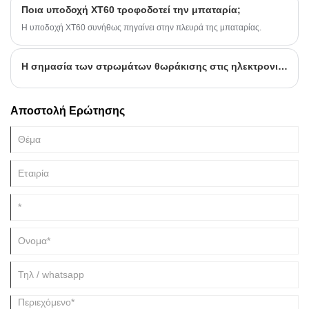
Ποια υποδοχή XT60 τροφοδοτεί την μπαταρία;
αποτρέψει την παραμόρφωση του σήματος και την απώλεια ενέργειας
μεταξύ των συστημάτων.
Η υποδοχή XT60 συνήθως πηγαίνει στην πλευρά της μπαταρίας.
Η σημασία των στρωμάτων θωράκισης στις ηλεκτρονικές καλωδιώσεις
Αποστολή Ερώτησης