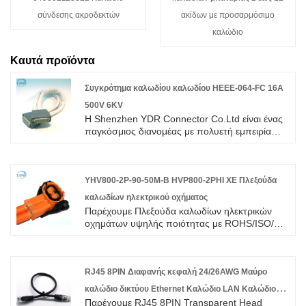
σύνδεσης ακροδεκτών
ακίδων με προσαρμόσιμο
καλώδιο
Καυτά προϊόντα
Συγκρότημα καλωδίου καλωδίου HEEE-064-FC 16A
500V 6KV
Η Shenzhen YDR Connector Co.Ltd είναι ένας
παγκόσμιος διανομέας με πολυετή εμπειρία
στη διάταξη καλωδίων καλωδίων HEEE-064-
FC 16A 500V 6KV. Αυτή είναι μια πρωτότυπη
πλεξούδα καλωδίων σύνδεσης TE, καλώς
ήρθατε στην έρευνα.
YHV800-2P-90-50M-B HVP800-2PHI XE Πλεξούδα
καλωδίων ηλεκτρικού οχήματος
Παρέχουμε Πλεξούδα καλωδίων ηλεκτρικών
οχημάτων υψηλής ποιότητας με ROHS/ISO/UL
Εγγύηση 1 έτους. αφοσιωθήκαμε στην
κατασκευή καλωδίων και συνδετήρων για πάνω
από 10 χρόνια, καλύπτοντας το μεγαλύτερο
μέρος της αγοράς της Ασίας, της Ευρώπης και
RJ45 8PIN Διαφανής κεφαλή 24/26AWG Μαύρο
της Αμερικής. Αναμένουμε να γίνουμε
καλώδιο δικτύου Ethernet Καλώδιο LAN Καλώδιο
μακροπρόθεσμος συνεργάτης σας στην Κίνα.
Παρέχουμε RJ45 8PIN Transparent Head