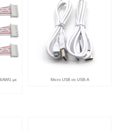
26AWG με
Micro USB σε USB-A