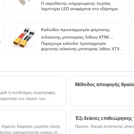
Ο ακροδέκτης ενημερωμένης λυχνίας
1
λαμπτήρα LED αναφέρεται στο εξάρτημα
που χρησιμοποιείται για τη σύνδεση της
ν
κύριας πλακέτας κυκλώματος και των
εξωτερικών κυκλωμάτων της λυχνίας
Καλώδιο προσαρμογέα φόρτισης
λαμπτήρα LED.
σιλικόνης μπαταρίας λιθίου XT90
ς
T
Παρέχουμε καλώδιο προσαρμογέα
θηλυκής ισχύος/θήκης Ebike
φόρτισης σιλικόνης μπαταρίας λιθίου XT90
θηλυκής ισχύος W/Sheath Ebike καλώδιο
υψηλής ποιότητας με ROHS/ISO/UL 1 έτος
εγγύηση. αφιερωθήκαμε στην καλωδίωση
και την κατασκευή συνδετήρων πάνω από
10 χρόνια, καλύπτοντας το μεγαλύτερο
μέρος της αγοράς της Ασίας, της Ευρώπης
Μέθοδος αποφυγής θραύσ
και της Αμερικής. Περιμένουμε να γίνουμε ο
μακροπρόθεσμος συνεργάτης σας στην
μάδι ή συνδετήρας περιστροφής,
Κίνα.
 τερματισμό των άκρων των
Έξι δείκτες επιθεώρησης
υ σήματος διαφοράς χαμηλής τάσης,
Πρώτον, δοκιμή αντίστασης ηλεκ
κισης χρησιμοποιείται κυρίως στη