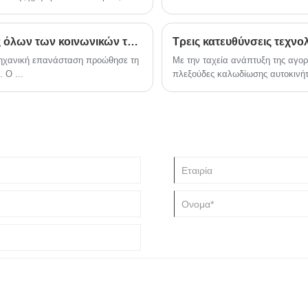
σσότερο χρησιμοποιείται σε LCD,
Η επεξεργασία καλωδίων καλύπτει τις ανάγκες όλων των κοινωνικών τάξεων.
ομηχανική επανάσταση προώθησε τη
Με την ταχεία ανάπτυξη της αγορ
 Ο ...
πλεξούδες καλωδίωσης αυτοκινήτ
ανταποκριθούν στις νέες απαιτήσε