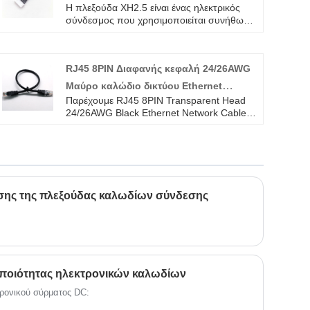
Η πλεξούδα XH2.5 είναι ένας ηλεκτρικός
καλωδίου σύνδεσης
σύνδεσμος που χρησιμοποιείται συνήθως
σε ηλεκτρονικές συσκευές και συσκευές.
RJ45 8PIN Διαφανής κεφαλή 24/26AWG
Μαύρο καλώδιο δικτύου Ethernet
Παρέχουμε RJ45 8PIN Transparent Head
Καλώδιο LAN Καλώδιο ηλεκτρικού
24/26AWG Black Ethernet Network Cable
καλωδίου
LAN Cable Electrical Wire Harness υψηλής
ποιότητας με ROHS/ISO/UL 1 έτος
εγγύηση. αφιερωθήκαμε στην καλωδίωση
και την κατασκευή συνδετήρων πάνω από
10 χρόνια, καλύπτοντας το μεγαλύτερο
μέρος της αγοράς της Ασίας, της Ευρώπης
ης της πλεξούδας καλωδίων σύνδεσης
και της Αμερικής. Περιμένουμε να γίνουμε ο
μακροπρόθεσμος συνεργάτης σας στην
Κίνα.
 ποιότητας ηλεκτρονικών καλωδίων
τρονικού σύρματος DC: