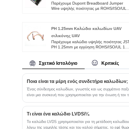
Παρέχουμε Dupont Breadboard Jumper
Wire υψηλής ποιότητας με ROHS/ISO/UL 
χρόνια εγγύηση. αφιερωθήκαμε στην
καλωδίωση και την κατασκευή συνδετήρω
πάνω από 10 χρόνια, καλύπτοντας το
PH 1.25mm Καλώδιο καλωδίων UAV
μεγαλύτερο μέρος της αγοράς της Ασίας,
της Ευρώπης και της Αμερικής.
σιλικόνης UAV
Περιμένουμε να γίνουμε ο μακροπρόθεσμο
Παρέχουμε καλώδιο υψηλής ποιότητας JS
συνεργάτης σας στην Κίνα.
PH 1.25mm με εγγύηση ROHS/ISO/UL 1
έτους. αφιερωθήκαμε στην καλωδίωση και
την κατασκευή συνδετήρων πάνω από 10
χρόνια, καλύπτοντας το μεγαλύτερο μέρος
Σχετικό Ιστολόγιο
Κριτικές
της αγοράς της Ασίας, της Ευρώπης και
της Αμερικής. Περιμένουμε να γίνουμε ο
μακροπρόθεσμος συνεργάτης σας στην
Ποια είναι τα μέρη ενός συνδετήρα καλωδίων;
Κίνα.
Ένας σύνδεσμος καλωδίων, γνωστός και ως συρμάτινο παξι
είναι μια συσκευή που χρησιμοποιείται για την ένωση ή τον
ηλεκτρικών καλωδίων.
Τι είναι ένα καλώδιο LVDSï¼
Το καλώδιο LVDS χρησιμοποιείται για τη μετάδοση καλωδίο
λόγω της χαμηλής τάσης και του καλού σήματος, το εφέ θωρά