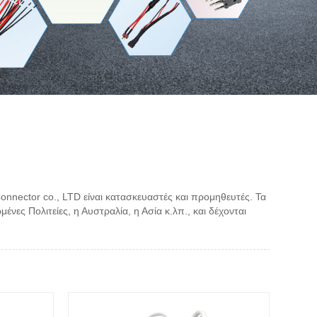
nnector co., LTD είναι κατασκευαστές και προμηθευτές. Τα
ες Πολιτείες, η Αυστραλία, η Ασία κ.λπ., και δέχονται