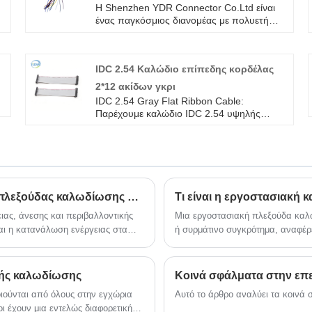
Η Shenzhen YDR Connector Co.Ltd είναι
ένας παγκόσμιος διανομέας με πολυετή
εμπειρία στο καλώδιο σύνδεσης καλωδίων
TE 929053-1 32Pin TE 968265-1. Αυτή
είναι μια αυθεντική πλεξούδα καλωδίων
IDC 2.54 Καλώδιο επίπεδης κορδέλας
σύνδεσης TE, καλώς ήρθατε στην έρευνα.
ς
2*12 ακίδων γκρι
IDC 2.54 Gray Flat Ribbon Cable:
Παρέχουμε καλώδιο IDC 2.54 υψηλής
ποιότητας με ROHS/ISO/UL Εγγύηση 1
έτους. αφοσιωθήκαμε στην κατασκευή
καλωδίων και συνδετήρων για πάνω από
10 χρόνια, καλύπτοντας το μεγαλύτερο
μέρος της αγοράς της Ασίας, της Ευρώπης
και της Αμερικής. Αναμένουμε να γίνουμε
Προφυλάξεις για τη διάταξη και τη διάταξη της πλεξούδας καλωδίωσης αυτοκινήτου
Τι είναι η εργοστασιακή 
μακροπρόθεσμος συνεργάτης σας στην
Κίνα.
ας, άνεσης και περιβαλλοντικής
Μια εργοστασιακή πλεξούδα καλ
αι η κατανάλωση ενέργειας στα
ή συρμάτινο συγκρότημα, αναφέρ
ακροδεκτών και σχετικών εξαρτη
για να διευκολύνουν τη διανομή 
ή σε ένα κατασκευασμένο προϊόν
ικής καλωδίωσης
Κοινά σφάλματα στην επ
ιούνται από όλους στην εγχώρια
Αυτό το άρθρο αναλύει τα κοινά
 έχουν μια εντελώς διαφορετική