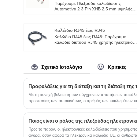
Παρέχουμε Πλεξούδα καλωδίωσης
Automotive 2 3 Pin XHB 2,5 mm υψηλής
ποιότητας με ROHS/ISO/UL Εγγύηση 1
έτους. αφοσιωθήκαμε στην κατασκευή
καλωδίων και συνδετήρων για πάνω από
Καλώδιο RJ45 έως RJ45
10 χρόνια, καλύπτοντας το μεγαλύτερο
μέρος της αγοράς της Ασίας, της Ευρώπη
Καλώδιο RJ45 έως RJ45: Παρέχουμε
και της Αμερικής. Αναμένουμε να γίνουμε
καλώδιο δικτύου RJ45 χρήσης ηλεκτρικού
μακροπρόθεσμος συνεργάτης σας στην
καλωδίου #26AWG ή #28AWG υψηλής
Κίνα.
ποιότητας με ROHS/ISO/UL εγγύηση 1
έτους. αφιερωθήκαμε στην καλωδίωση και
την κατασκευή συνδετήρων πάνω από 10
Σχετικό Ιστολόγιο
Κριτικές
χρόνια, καλύπτοντας το μεγαλύτερο μέρος
της αγοράς της Ασίας, της Ευρώπης και
της Αμερικής. Περιμένουμε να γίνουμε ο
μακροπρόθεσμος συνεργάτης σας στην
Κίνα. Καλώδιο δικτύωσης LAN υψηλής
Με τη συνεχή βελτίωση των σύγχρονων απαιτήσεων ασφάλει
ταχύτητας Ethernet RJ45 CAT5, CAT6 ή
προστασίας των αυτοκινήτων, ο αριθμός των κυκλωμάτων κ
CAT7. Επιχρυσωμένο RJ45 Εξαιρετικά
αυτοκίνητα έχουν αυξηθεί σημαντικά.
γρήγορο και σταθερό καλώδιο δικτύου.
Ποιος είναι ο ρόλος της πλεξούδας ηλεκτρον
Προς το παρόν, οι ηλεκτρονικές καλωδιώσεις που χρησιμοπο
αγορά, όσον αφορά τα ηλεκτρονικά καλώδια UL, οι άνθρωποι