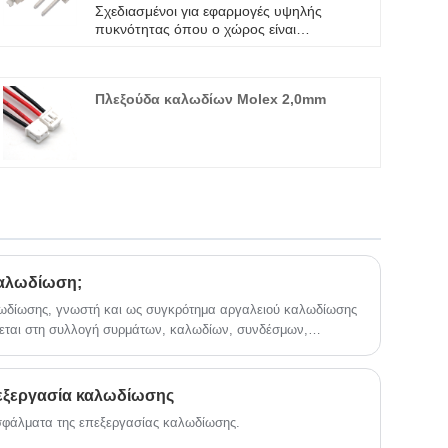
Σχεδιασμένοι για εφαρμογές υψηλής
LED σειράς L017
πυκνότητας όπου ο χώρος είναι
περιορισμένος, οι σύνδεσμοι της σειράς
L017 είναι μια δημοφιλής επιλογή για
λαμπτήρες LED.
Πλεξούδα καλωδίων Molex 2,0mm
καλωδίωση;
ωδίωσης, γνωστή και ως συγκρότημα αργαλειού καλωδίωσης
εται στη συλλογή συρμάτων, καλωδίων, συνδέσμων,
μάτων που προσυναρμολογούνται και ενώνονται μεταξύ τους
ηλεκτρικής ενέργειας ή σημάτων σε εργοστασιακό περιβάλλον
.
εξεργασία καλωδίωσης
 σφάλματα της επεξεργασίας καλωδίωσης.