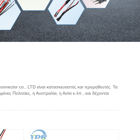
nnector co., LTD είναι κατασκευαστές και προμηθευτές. Τα
ες Πολιτείες, η Αυστραλία, η Ασία κ.λπ., και δέχονται