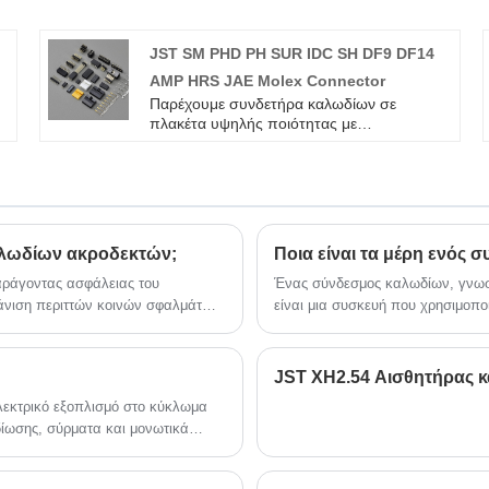
τηλεκατευθυνόμενα οχήματα και άλλες
ν
ηλεκτρονικές συσκευές.
JST SM PHD PH SUR IDC SH DF9 DF14
AMP HRS JAE Molex Connector
Παρέχουμε συνδετήρα καλωδίων σε
ς
πλακέτα υψηλής ποιότητας με
ROHS/ISO/UL Εγγύηση 1 έτους.
αφοσιωθήκαμε στην κατασκευή καλωδίων
και συνδετήρων για πάνω από 10 χρόνια,
καλύπτοντας το μεγαλύτερο μέρος της
ς
αγοράς της Ασίας, της Ευρώπης και της
Αμερικής. Αναμένουμε να γίνουμε
 καλωδίων ακροδεκτών;
Ποια είναι τα μέρη ενός 
μακροπρόθεσμος συνεργάτης σας στην
Κίνα.
παράγοντας ασφάλειας του
Ένας σύνδεσμος καλωδίων, γνωστ
άνιση περιττών κοινών σφαλμάτων,
είναι μια συσκευή που χρησιμοπο
ακόλουθα στοιχεία: δοκιμή
ηλεκτρικών καλωδίων.
τασης μόνωσης, δοκιμή κραδασμών,
τητας, δοκιμή διάβρωσης μεικτού
λεκτρικό εξοπλισμό στο κύκλωμα
δίωσης, σύρματα και μονωτικά