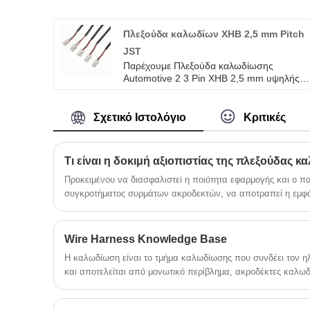
χρόνια εγγύηση. αφιερωθήκαμε στην
καλωδίωση και την κατασκευή συνδετήρω
πάνω από 10 χρόνια, καλύπτοντας το
Πλεξούδα καλωδίων XHB 2,5 mm Pitch
μεγαλύτερο μέρος της αγοράς της Ασίας,
JST
της Ευρώπης και της Αμερικής.
Παρέχουμε Πλεξούδα καλωδίωσης
Περιμένουμε να γίνουμε ο μακροπρόθεσμο
Automotive 2 3 Pin XHB 2,5 mm υψηλής
συνεργάτης σας στην Κίνα. Καλωδίωση
ποιότητας με ROHS/ISO/UL Εγγύηση 1
καλωδίων συναρμολόγησης καλωδίου
έτους. αφοσιωθήκαμε στην κατασκευή
σειριακής σύνδεσης Molex 1,25mm,
καλωδίων και συνδετήρων για πάνω από
Σχετικό Ιστολόγιο
Κριτικές
3,0mm, 4,2mm, 5,08mm.
10 χρόνια, καλύπτοντας το μεγαλύτερο
μέρος της αγοράς της Ασίας, της Ευρώπη
και της Αμερικής. Αναμένουμε να γίνουμε
Τι είναι η δοκιμή αξιοπιστίας της πλεξούδας
μακροπρόθεσμος συνεργάτης σας στην
Κίνα.
Προκειμένου να διασφαλιστεί η ποιότητα εφαρμογής και ο 
συγκροτήματος συρμάτων ακροδεκτών, να αποτραπεί η εμφ
η επιθεώρηση πλεξούδας καλωδίων περιλαμβάνει γενικά τα 
δύναμης βύσματος και έλξης, δοκιμή αντοχής, δοκιμή αντίσ
δοκιμή μηχανικής κρούσης, δοκιμή κρούσης κρύου και θερμό
Wire Harness Knowledge Base
αερίου κ.λπ.
Η καλωδίωση είναι το τμήμα καλωδίωσης που συνδέει τον η
και αποτελείται από μονωτικό περίβλημα, ακροδέκτες καλω
υλικά περιτυλίγματος.