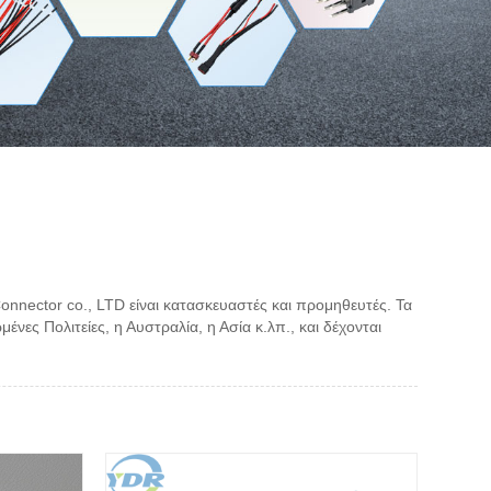
nnector co., LTD είναι κατασκευαστές και προμηθευτές. Τα
ες Πολιτείες, η Αυστραλία, η Ασία κ.λπ., και δέχονται