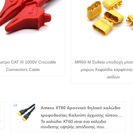
ετρο CAT III 1000V Crocodile
MR60-M Ευθεία υποδοχή μπατ
Connectors Cable
μοιρών Κεφαλίδα καρφίτσα
ακίδων
Amass XT60 Αρσενικό θηλυκό καλώδιο
τροφοδοσίας Καλούπι έγχυσης τύπου
Το καλώδιο XT60 είναι ένα καλώδιο
Σύρμα σιλικόνης για FVP UAV RC
σύνδεσης υψηλής απόδοσης που
Καλώδιο φόρτισης μπαταρίας
χρησιμοποιείται ευρέως σε drones,