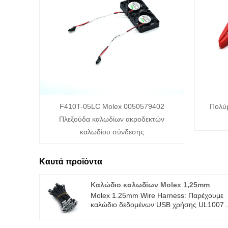
F410T-05LC Molex 0050579402
Πολύμ
Πλεξούδα καλωδίων ακροδεκτών
καλωδίου σύνδεσης
Καυτά προϊόντα
Καλώδιο καλωδίων Molex 1,25mm
Molex 1.25mm Wire Harness: Παρέχουμε
καλώδιο δεδομένων USB χρήσης UL1007
#18 έως #26AWG ηλεκτρικό καλώδιο
υψηλής ποιότητας με ROHS/ISO/UL 1