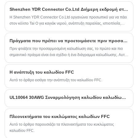
μακροπρόθεσμος συνεργάτης σας στην Κίνα.
Shenzhen YDR Connector Co.Ltd Διήμερη εκδρομή στον κόλπο Tai O
Η Shenzhen YDR Connector Co.Ltd οργανώνει προσωπικό για να πάει
στον κόλπο Tai O για καγιάκ νερού, ανάπτυξη παραλίας, ιστιοπλοΐα,
μπάρμπεκιου
Πράγματα που πρέπει να προετοιμάσετε πριν προσαρμόσετε την Πλεξούδα καλωδίωσης
Πριν φτιάξετε την προσαρμοσμένη καλωδίωση σας, το πρώτο και πιο
σημαντικό πράγμα είναι ένα σχέδιο ή ένα διάγραμμα καλωδίωσης. Αυτό
το διάγραμμα θα σας οδηγήσει στη μέτρηση των καλωδίων, στην κοπή
και απογύμνωση των καλωδίων, στη δέσμευση των καλωδίων κ.λπ.
Η ανάπτυξη του καλωδίου FFC
Αυτό το άρθρο εισάγει την ανάπτυξη του καλωδίου FFC.
UL10064 30AWG Συναρμολόγηση καλωδίου καλωδίωσης JST 08SR-3S 1.0 Pitch 8 Pin Connector
Πλεονεκτήματα του κυκλώματος καλωδίων FFC
Αυτό το άρθρο παρουσιάζει τα πλεονεκτήματα του κυκλώματος
καλωδίου FFC.