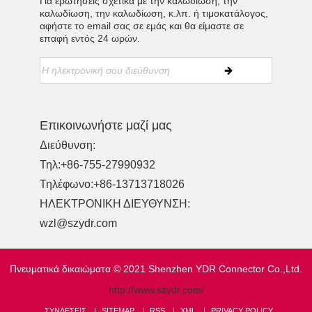
Για ερωτήσεις σχετικά με την καλωδίωση, την
καλωδίωση, την καλωδίωση, κ.λπ. ή τιμοκατάλογος,
αφήστε το email σας σε εμάς και θα είμαστε σε
επαφή εντός 24 ωρών.
Επικοινωνήστε μαζί μας
Διεύθυνση:
Τηλ:
+86-755-27990932
Τηλέφωνο:
+86-13713718026
ΗΛΕΚΤΡΟΝΙΚΗ ΔΙΕΥΘΥΝΣΗ:
wzl@szydr.com
Πνευματικά δικαιώματα © 2021 Shenzhen YDR Connector Co.,Ltd.
http://www.szydr.com/
ΣΥΝΔΈΣΕΙΣ
SITEMAP
RSS
XML
PRIVACY POLICY