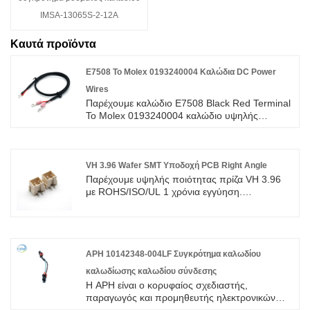
IMSA-13065S-2-12A
Καυτά προϊόντα
E7508 To Molex 0193240004 Καλώδια DC Power
Wires
Παρέχουμε καλώδιο E7508 Black Red Terminal
To Molex 0193240004 καλώδιο υψηλής
ποιότητας με ROHS/ISO/UL 1 χρόνια εγγύηση.
αφιερωθήκαμε στην καλωδίωση και την
κατασκευή συνδετήρων πάνω από 10 χρόνια,
καλύπτοντας το μεγαλύτερο μέρος της αγοράς
VH 3.96 Wafer SMT Υποδοχή PCB Right Angle
της Ασίας, της Ευρώπης και της Αμερικής.
Παρέχουμε υψηλής ποιότητας πρίζα VH 3.96
Περιμένουμε να γίνουμε ο μακροπρόθεσμος
με ROHS/ISO/UL 1 χρόνια εγγύηση.
συνεργάτης σας στην Κίνα.
αφιερωθήκαμε στην καλωδίωση και την
κατασκευή συνδετήρων πάνω από 10 χρόνια,
καλύπτοντας το μεγαλύτερο μέρος της αγοράς
της Ασίας, της Ευρώπης και της Αμερικής.
Περιμένουμε να γίνουμε ο μακροπρόθεσμος
APH 10142348-004LF Συγκρότημα καλωδίου
συνεργάτης σας στην Κίνα.
καλωδίωσης καλωδίου σύνδεσης
Η APH είναι ο κορυφαίος σχεδιαστής,
παραγωγός και προμηθευτής ηλεκτρονικών